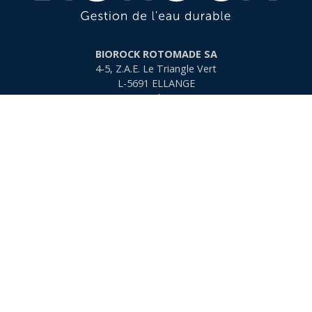
BIOROCK ROTOMADE SA
4-5, Z.A.E. Le Triangle Vert
L-5691
ELLANGE
Luxembourg
0800 73 00 53
info@biorock.fr