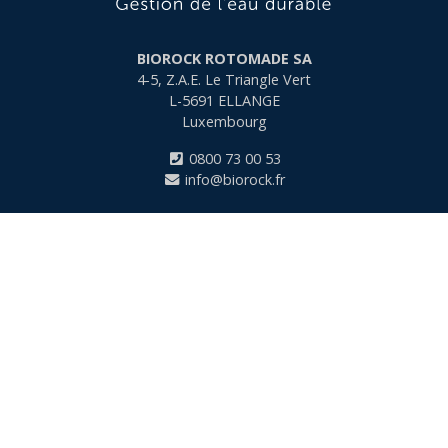
BIOROCK ROTOMADE SA
4-5, Z.A.E. Le Triangle Vert
L-5691
ELLANGE
Luxembourg
0800 73 00 53
info@biorock.fr