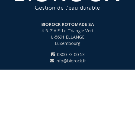
BIOROCK ROTOMADE SA
4-5, Z.A.E. Le Triangle Vert
L-5691
ELLANGE
Luxembourg
0800 73 00 53
info@biorock.fr