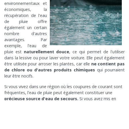
environnementaux et
économiques, la
récupération de l'eau
de pluie offre
également un certain
nombre d'autres
avantages. Par
exemple, l'eau de
pluie est
naturellement douce
, ce qui permet de l'utiliser
dans la lessive ou pour laver votre voiture. Elle peut également
être utilisée pour arroser les plantes, car elle
ne contient pas
de chlore ou d'autres produits chimiques
qui pourraient
leur être nocifs.
Si vous vivez dans une région où les coupures de courant sont
fréquentes, l'eau de pluie peut également constituer une
précieuse source d'eau de secours.
Si vous avez mis en
place un système de collecte de l'eau de pluie, vous aurez
accès à l'eau même si l'approvisionnement municipal est
coupé.
4) COMMENT INSTALLER UN