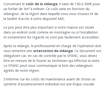
Concernant le
coût de la vidange
, il varie de 150 à 300€ pour
un forfait de 3m³ à enlever. Ce coût varie en fonction du
vidangeur, de la région dans laquelle vous vous trouvez et de
la facilité d'accès à votre dispositif ANC.
Le prix peut être plus important si votre maison est située
dans un endroit isolé comme en montagne ou si l'installation
et notamment les regards ne sont pas facilement accessibles.
Après la vidange, le professionnel en charge de l'opération doit
vous remettre une
attestation de vidange
. Ce document est
obligatoire car, en cas de contrôle par le SPANC, vous devez
être en mesure de le fournir au technicien qui effectue la visite.
Le SPANC peut vous communiquer la liste des vidangeurs
agréés de votre région.
S'informer sur les coûts de maintenance avant de choisir un
système d'assainissement individuel est une étape cruciale
pour éviter les surprises financières. Avec BIOROCK, nous
mettons en lumière ces éléments essentiels pour garantir la
performance durable
de votre installation. Investir dans une
entreprise spécialisée, planifier les inspections annuelles, et